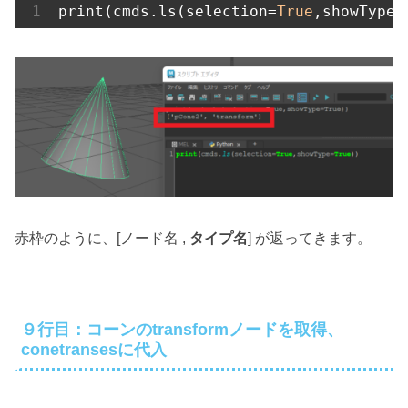
print(cmds.ls(selection=
True
,showType=
赤枠のように、[ノード名 ,
タイプ名
] が返ってきます。
９行目：コーンのtransformノードを取得、
conetransesに代入