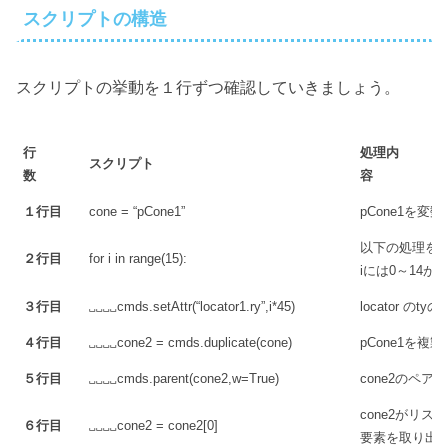
スクリプトの構造
スクリプトの挙動を１行ずつ確認していきましょう。
行
処理内
スクリプト
数
容
１行目
cone = “pCone1”
pCone1を変数
以下の処理を
２行目
for i in range(15):
iには0～14が
３行目
␣␣␣␣cmds.setAttr(“locator1.ry”,i*45)
locator のt
４行目
␣␣␣␣cone2 = cmds.duplicate(cone)
pCone1を複製
５行目
␣␣␣␣cmds.parent(cone2,w=True)
cone2のペア
cone2がリ
６行目
␣␣␣␣cone2 = cone2[0]
要素を取り出し