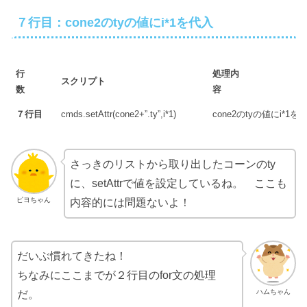
７行目：cone2のtyの値にi*1を代入
行
処理内
スクリプト
数
容
７行目
cmds.setAttr(cone2+”.ty”,i*1)
cone2のtyの値にi*1を
さっきのリストから取り出したコーンのty
に、setAttrで値を設定しているね。 ここも
ピヨちゃん
内容的には問題ないよ！
だいぶ慣れてきたね！
ちなみにここまでが２行目のfor文の処理
ハムちゃん
だ。