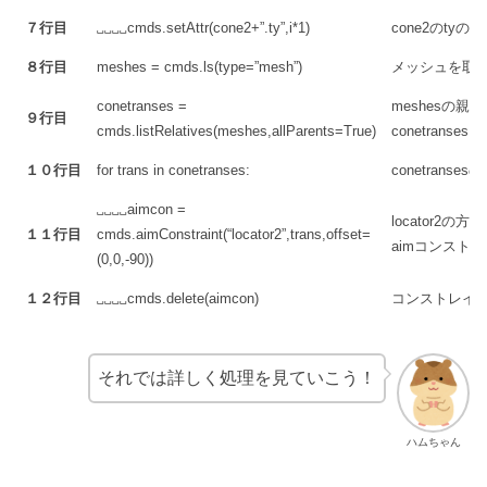
７行目
␣␣␣␣cmds.setAttr(cone2+”.ty”,i*1)
cone2のtyの
８行目
meshes = cmds.ls(type=”mesh”)
メッシュを取得
conetranses =
meshesの親の
９行目
cmds.listRelatives(meshes,allParents=True)
conetranses
１０行目
for trans in conetranses:
conetran
␣␣␣␣aimcon =
locator2の
１１行目
cmds.aimConstraint(“locator2”,trans,offset=
aimコンスト
(0,0,-90))
１２行目
␣␣␣␣cmds.delete(aimcon)
コンストレイ
それでは詳しく処理を見ていこう！
ハムちゃん