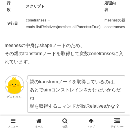
行
処理内
スクリプト
数
容
conetranses =
meshesの親の
９行目
cmds.listRelatives(meshes,allParents=True)
conetranses
meshesの中身はshapeノードのため、
その親のtransformノードを取得して変数conetransesに入
れています。
親のtransformノードを取得しているのは、
あとでaimコンストレインをかけたいからだ
ピヨちゃん
ね
親を取得するコマンドがlistRelativesかな？
メニュー
ホーム
検索
トップ
サイドバー
そのとおり！