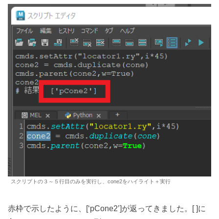
スクリプトの３～５行目のみを実行し、cone2をハイライト＋実行
赤枠で示したように、[‘pCone2’]が返ってきました。[ ]に