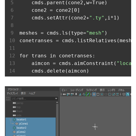
    cmds.parent(cone2,w=True)

    cone2 = cone2[0]

    cmds.setAttr(cone2+
".ty"
,i*1)

meshes = cmds.ls(type=
"mesh"
)

conetranses = cmds.listRelatives(meshes
for trans in conetranses:

    aimcon = cmds.aimConstraint(
"locat
    cmds.delete(aimcon)