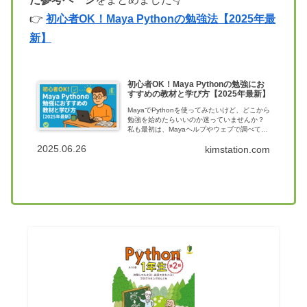
👉
初心者OK！Maya Pythonの勉強法【2025年最
新】
初心者OK！Maya Pythonの勉強にお
すすめの教材と学び方【2025年最新】
MayaでPythonを使ってみたいけど、どこから
勉強を始めたらいいのか迷っていませんか？
私も最初は、Mayaヘルプやウェブで調べても
何が書いてあるのかよくわからず、ようやく
2025.06.26
kimstation.com
見つけたチュートリアルも「最初の一歩」で
つまずく、、その先の進め方...