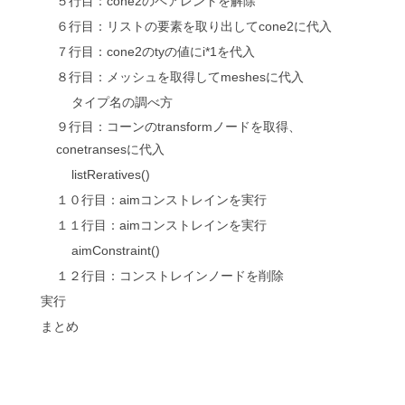
５行目：cone2のペアレントを解除
６行目：リストの要素を取り出してcone2に代入
７行目：cone2のtyの値にi*1を代入
８行目：メッシュを取得してmeshesに代入
タイプ名の調べ方
９行目：コーンのtransformノードを取得、
conetransesに代入
listReratives()
１０行目：aimコンストレインを実行
１１行目：aimコンストレインを実行
aimConstraint()
１２行目：コンストレインノードを削除
実行
まとめ