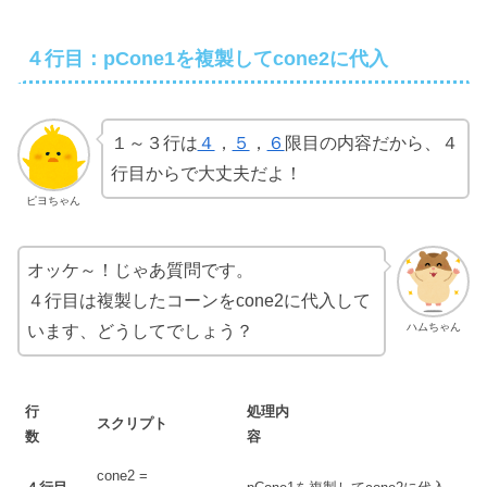
４行目：pCone1を複製してcone2に代入
１～３行は
４
，
５
，
６
限目の内容だから、４
行目からで大丈夫だよ！
ピヨちゃん
オッケ～！じゃあ質問です。
４行目は複製したコーンをcone2に代入して
ハムちゃん
います、どうしてでしょう？
行
処理内
スクリプト
数
容
cone2 =