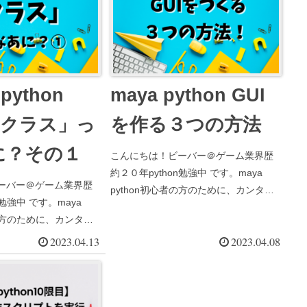
python
maya python GUI
「クラス」っ
を作る３つの方法
に？その１
こんにちは！ビーバー＠ゲーム業界歴
約２０年python勉強中 です。maya
ーバー＠ゲーム業界歴
python初心者の方のために、カンタ
n勉強中 です。maya
ン・わかりやすい解説サイトを作って
者の方のために、カンタ
います。そもそもGUIを作る方法とし
い解説サイトを作って
2023.04.13
2023.04.08
て、どんな手段があるの？とお探しの
aya pythonでGUI
方！こちらの記事にま...
て、やり方を調べてみ