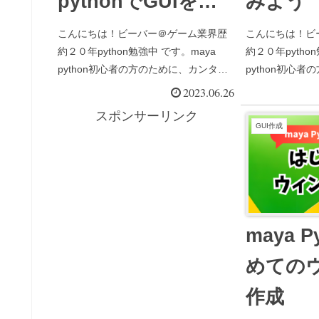
pythonでGUIを作
みよう
る４つのステップ！
こんにちは！ビーバー＠ゲーム業界歴
こんにちは！ビ
約２０年python勉強中 です。maya
約２０年pytho
python初心者の方のために、カンタ
python初心
ン・わかりやすい解説サイトを作って
ン・わかりやす
2023.06.26
います。ピヨちゃんmaya pythonでGUI
います。PySid
スポンサーリンク
作成を学習しようとすると、突然クラ
うとすると、突
GUI作成
スやらP...
用語が大量に出..
maya P
めての
作成