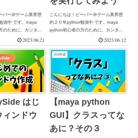
を実行してみよう
ーバー＠ゲーム業界歴
こんにちは！ビーバー＠ゲーム業界歴
n勉強中 です。maya
約２０年python勉強中 です。maya
者の方のために、カンタ
python初心者の方のために、カンタ
い解説サイトを作って
ン・わかりやすい解説サイトを作って
2023.06.21
2023.06.12
eでGUI作成を学習しよ
います。PySideでGUI作成を学習しよ
然クラスやら知らない
うとすると、突然クラスやら知らない
GUI作成
.
用語が大量に出...
ySide はじ
【maya python
ウィンドウ
GUI】クラスってな
あに？その３