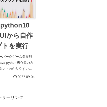
python10
UIから自作
プトを実行
ーバー＠ゲーム業界歴
ya python初心者の方
タン・わかりやすい解
ます。maya python
2022.09.04
少ないですよね。自分
をもとに、maya
ンサーリンク