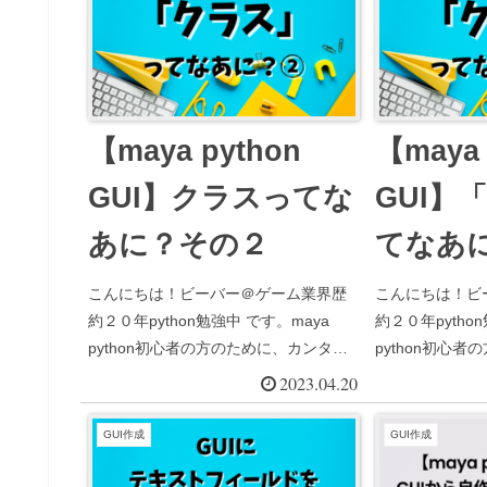
【maya python
【maya 
GUI】クラスってな
GUI】
あに？その２
てなあ
こんにちは！ビーバー＠ゲーム業界歴
こんにちは！ビ
約２０年python勉強中 です。maya
約２０年pytho
python初心者の方のために、カンタ
python初心
ン・わかりやすい解説サイトを作って
ン・わかりやす
2023.04.20
います。前回は、クラスの基本的なこ
います。ピヨちゃんm
とを学習しました。ピヨちゃんクラス
を作ろうと思っ
GUI作成
GUI作成
って何かは分かったんだ...
たんだけ...