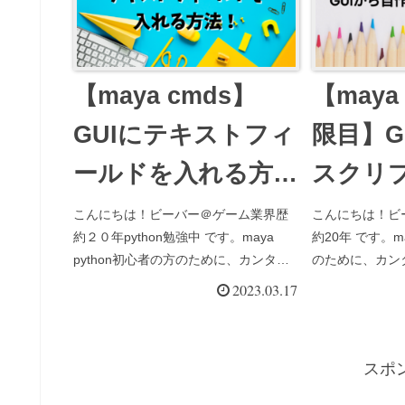
【maya cmds】
【maya 
GUIにテキストフィ
限目】G
ールドを入れる方法
スクリ
を解説！
こんにちは！ビーバー＠ゲーム業界歴
こんにちは！ビ
約２０年python勉強中 です。maya
約20年 です。ma
python初心者の方のために、カンタ
のために、カン
ン・わかりやすい解説サイトを作って
説サイトを作ってい
2023.03.17
います。今日は、maya cmdsで作った
の学習情報って
GUIに、テキストフィールドを入れる方
が骨を折った経験
法を解説し...
pyth...
スポ