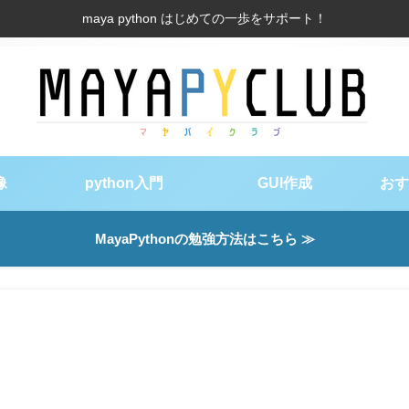
maya python はじめての一歩をサポート！
像
python入門
GUI作成
おす
MayaPythonの勉強方法はこちら ≫