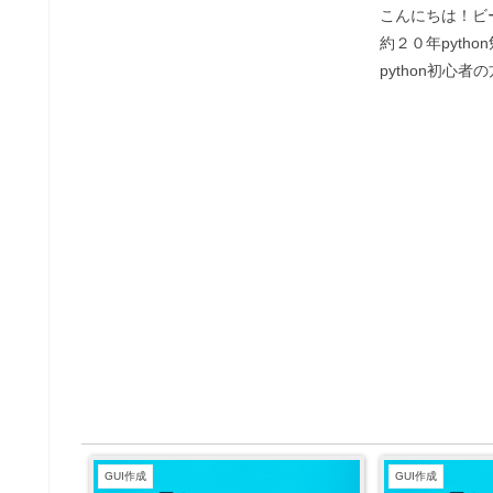
こんにちは！ビ
約２０年pytho
python初心
ン・わかりやす
います。ピヨちゃ
たいけど、なん
ん、、PySid...
GUI作成
GUI作成