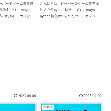
ーバー＠ゲーム業界歴
こんにちは！ビーバー＠ゲーム業界歴
n勉強中 です。maya
約２０年python勉強中 です。maya
者の方のために、カンタ
python初心者の方のために、カンタ
い解説サイトを作って
ン・わかりやすい解説サイトを作って
んPySideを使ってみ
います。maya の pythonでGUIを作り
か難しくてよくわから
たい、、、、んだけど、「クラス」っ
てなんな...
2023.06.06
2023.04.29
GUI作成