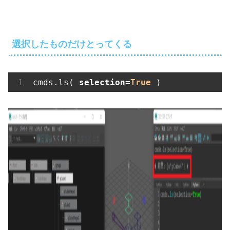
選択したものだけとってくる
cmds.ls( 
selection=
True
 )