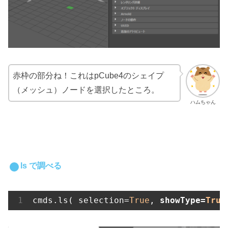
赤枠の部分ね！これはpCube4のシェイプ
（メッシュ）ノードを選択したところ。
ハムちゃん
ls で調べる
cmds.ls( selection=
True
, 
showType=
True