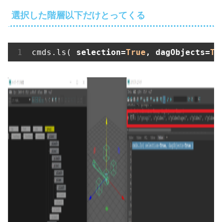
選択した階層以下だけとってくる
cmds.ls( 
selection=
True
, dagObjects=
Tr