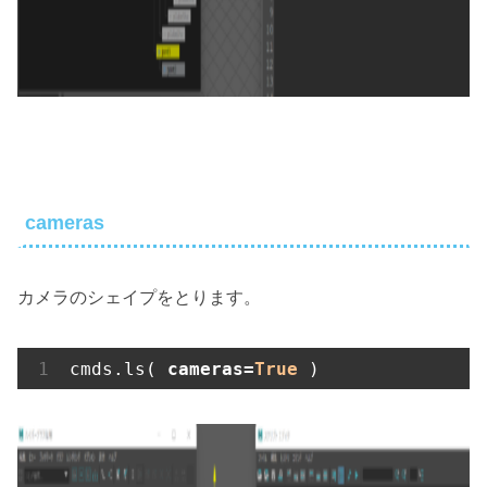
cameras
カメラのシェイプをとります。
cmds.ls( 
cameras=
True
 ) 