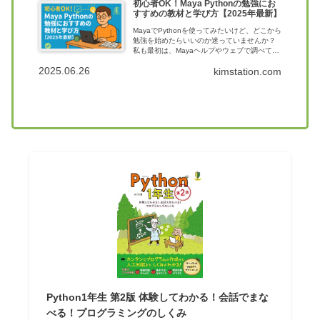
初心者OK！Maya Pythonの勉強にお
すすめの教材と学び方【2025年最新】
MayaでPythonを使ってみたいけど、どこから
勉強を始めたらいいのか迷っていませんか？
私も最初は、Mayaヘルプやウェブで調べても
何が書いてあるのかよくわからず、ようやく
2025.06.26
kimstation.com
見つけたチュートリアルも「最初の一歩」で
つまずく、、その先の進め方...
Python1年生 第2版 体験してわかる！会話でまな
べる！プログラミングのしくみ