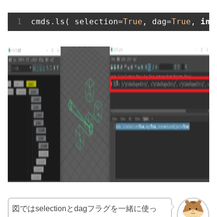
cmds.ls( selection=
True
, dag=
True
, 
int
図ではselectionとdagフラグを一緒に使っ