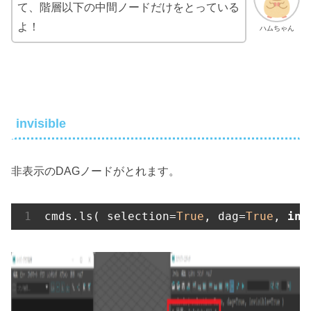
て、階層以下の中間ノードだけをとっている
よ！
ハムちゃん
invisible
非表示のDAGノードがとれます。
cmds.ls( selection=
True
, dag=
True
, 
inv