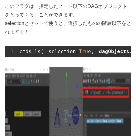
このフラグは「指定したノード以下のDAGオブジェクト
をとってくる」ことができます。
selectionとセットで使うと、選択したものの階層以下をと
れますよ！
cmds.ls(　selection=
True
,　
dagObjects=
T