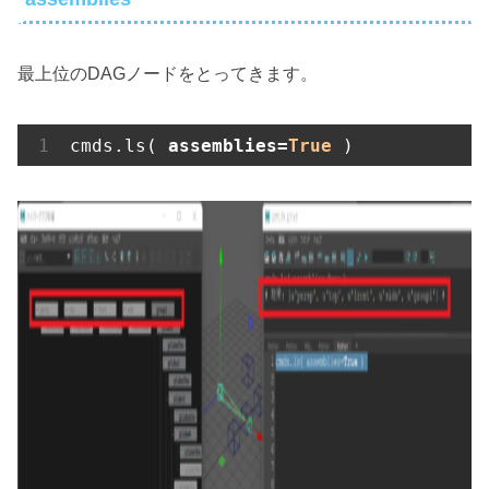
最上位のDAGノードをとってきます。
cmds.ls( 
assemblies=
True
 )