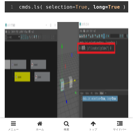
cmds.ls( selection=
True
,
 long=
True
)
メニュー
ホーム
検索
トップ
サイドバー