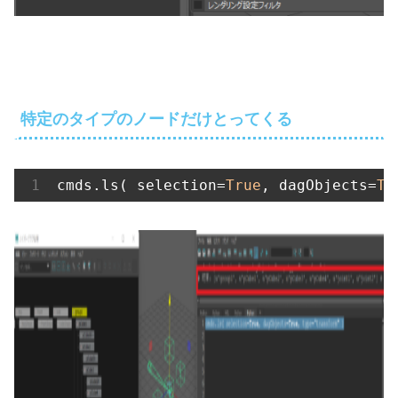
特定のタイプのノードだけとってくる
cmds.ls( selection=
True
, dagObjects=
Tr